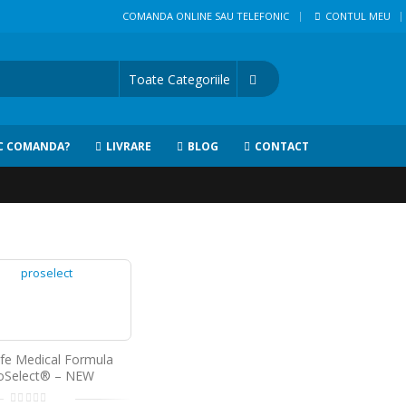
|
COMANDA ONLINE SAU TELEFONIC
CONTUL MEU
C COMANDA?
LIVRARE
BLOG
CONTACT
fe Medical Formula
oSelect® – NEW