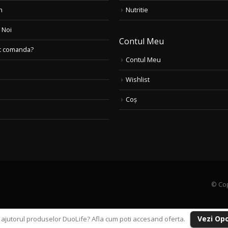
n
Nutritie
 Noi
Contul Meu
c comanda?
Contul Meu
Wishlist
Coș
© Cop
Vezi Op
u ajutorul produselor DuoLife? Afla cum poti accesand oferta.