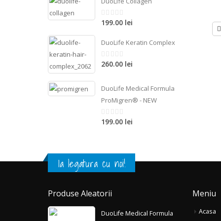
DuoLife Collagen
199.00 lei
din
5
DuoLife Keratin Complex
260.00 lei
din
5
DuoLife Medical Formula
ProMigren® - NEW
199.00 lei
din
5
Ia legatura cu noi!
Produse Aleatorii
Meniu
Acasa
DuoLife Medical Formula