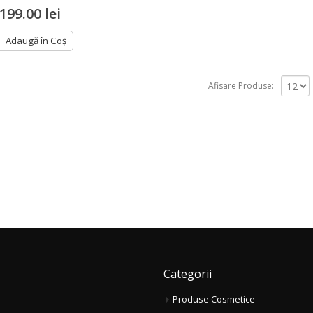
din
199.00 lei
5
Adaugă în Coș
Afisare Produse:
Categorii
Produse Cosmetice