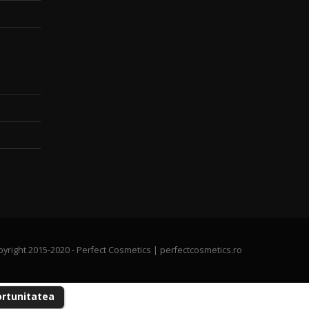
yright 2015-2020 - Perfect Cosmetics | perfectcosmetics.ro
ortunitatea