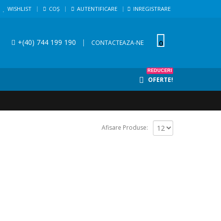
WISHLIST
COȘ
AUTENTIFICARE
INREGISTRARE
+(40) 744 199 190
|
0
CONTACTEAZA-NE
REDUCERI
OFERTE!
Afisare Produse: