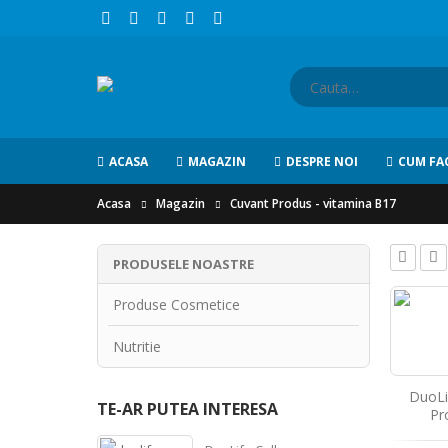
ACASA
MAGAZIN
DESPRE NOI
CUM FA
Acasa
Magazin
Cuvant Produs -
vitamina B17
PRODUSELE NOASTRE
Produse Cosmetice
Nutritie
DuoLi
TE-AR PUTEA INTERESA
Pr