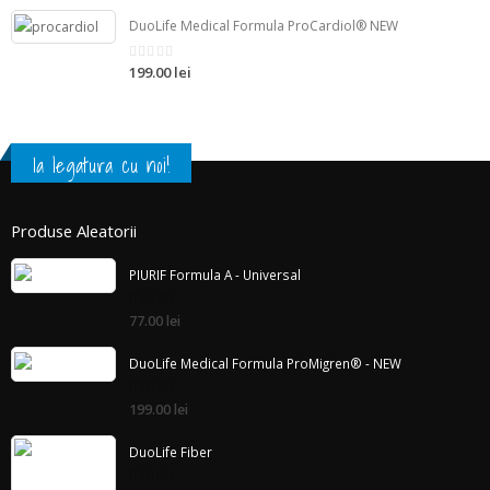
DuoLife Medical Formula ProCardiol® NEW
199.00 lei
din
5
Ia legatura cu noi!
Produse Aleatorii
PIURIF Formula A - Universal
din
77.00 lei
5
DuoLife Medical Formula ProMigren® - NEW
din
199.00 lei
5
DuoLife Fiber