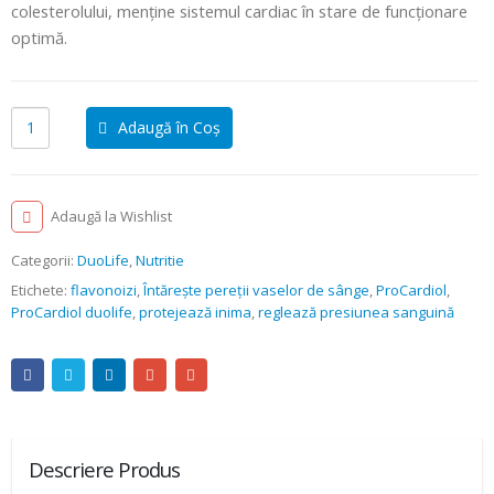
colesterolului, menține sistemul cardiac în stare de funcționare
optimă.
Adaugă în Coș
Adaugă la Wishlist
Categorii:
DuoLife
,
Nutritie
Etichete:
flavonoizi
,
Întărește pereții vaselor de sânge
,
ProCardiol
,
ProCardiol duolife
,
protejează inima
,
reglează presiunea sanguină
Descriere Produs