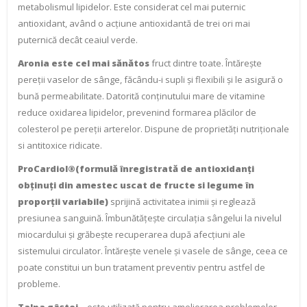
metabolismul lipidelor. Este considerat cel mai puternic
antioxidant, având o acțiune antioxidantă de trei ori mai
puternică decât ceaiul verde.
Aronia este cel mai sănătos
fruct dintre toate. Întărește
pereții vaselor de sânge, făcându-i supli și flexibili și le asigură o
bună permeabilitate. Datorită conținutului mare de vitamine
reduce oxidarea lipidelor, prevenind formarea plăcilor de
colesterol pe pereții arterelor. Dispune de proprietăți nutriționale
si antitoxice ridicate.
ProCardiol®(formulă înregistrată de antioxidanți
obținuți din amestec uscat de fructe si legume în
proporții variabile)
sprijină activitatea inimii și reglează
presiunea sanguină. Îmbunătățește circulația sângelui la nivelul
miocardului și grăbește recuperarea după afecțiuni ale
sistemului circulator. Întărește venele și vasele de sânge, ceea ce
poate constitui un bun tratament preventiv pentru astfel de
probleme.
Talpa gâștei
– este utilizată pentru ameliorarea problemelor