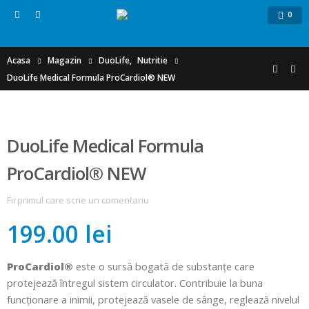
0
Acasa
Magazin
DuoLife
,
Nutritie
DuoLife Medical Formula ProCardiol® NEW
DuoLife Medical Formula
ProCardiol® NEW
Fii primul care scrie un comentariu
199.00 lei
ProCardiol®
este o sursă bogată de substanțe care
protejează întregul sistem circulator. Contribuie la buna
funcționare a inimii, protejează vasele de sânge, reglează nivelul