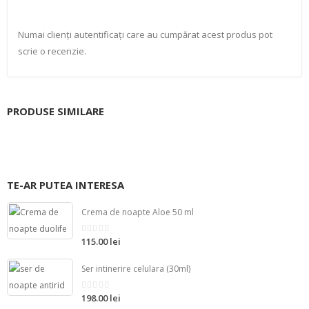
Numai clienți autentificați care au cumpărat acest produs pot
scrie o recenzie.
PRODUSE SIMILARE
TE-AR PUTEA INTERESA
Crema de noapte Aloe 50 ml
115.00 lei
din
5
Ser intinerire celulara (30ml)
198.00 lei
din
5