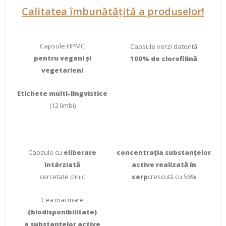
Calitatea îmbunătățită a produselor!
Capsule HPMC
Capsule verzi datorită
pentru vegani și
100% de clorofilină
vegetarieni
Etichete multi-lingvistice
(12 limbi)
Capsule cu
eliberare
concentrația substanțelor
întârziată
active realizată în
cercetate clinic
corp
crescută cu 56%
Cea mai mare
(biodisponibilitate)
a substanțelor active