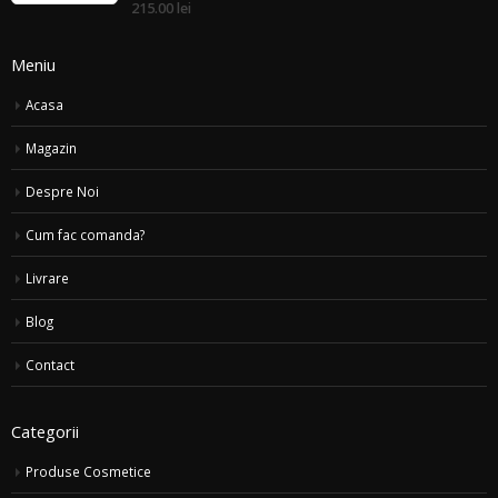
din
215.00 lei
5
Meniu
Acasa
Magazin
Despre Noi
Cum fac comanda?
Livrare
Blog
Contact
Categorii
Produse Cosmetice