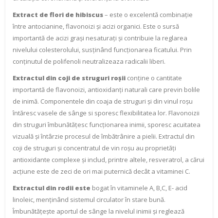
Extract de flori de hibiscus
– este o excelentă combinație
între antocianine, flavonoizi și acizi organici. Este o sursă
importantă de acizi grași nesaturați și contribuie la reglarea
nivelului colesterolului, susținând funcționarea ficatului. Prin
conținutul de polifenoli neutralizeaza radicalii liberi.
Extractul din coji de struguri roșii
conține o cantitate
importantă de flavonoizi, antioxidanți naturali care previn bolile
de inimă. Componentele din coaja de struguri și din vinul roșu
întăresc vasele de sânge si sporesc flexibilitatea lor. Flavonoizii
din struguri îmbunătățesc funcționarea inimii, sporesc acuitatea
vizuală și întârzie procesul de îmbătrânire a pielii. Extractul din
coji de struguri și concentratul de vin roșu au proprietăți
antioxidante complexe și includ, printre altele, resveratrol, a cărui
acțiune este de zeci de ori mai puternică decât a vitaminei C.
Extractul din rodii este
bogat în vitaminele A, B,C, E- acid
linoleic, menținând sistemul circulator în stare bună.
Îmbunătățește aportul de sânge la nivelul inimii și reglează