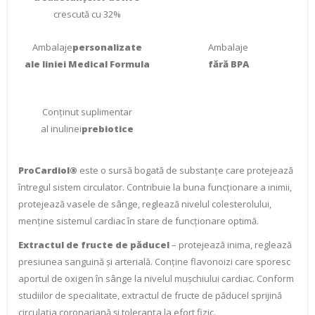
crescută cu 32%
Ambalaje
personalizate
Ambalaje
ale liniei Medical Formula
fără BPA
Conținut suplimentar
al inulinei
prebiotice
ProCardiol®
este o sursă bogată de substanțe care protejează
întregul sistem circulator. Contribuie la buna funcționare a inimii,
protejează vasele de sânge, reglează nivelul colesterolului,
menține sistemul cardiac în stare de funcționare optimă.
Extractul de fructe de păducel
– protejează inima, reglează
presiunea sanguină și arterială. Conține flavonoizi care sporesc
aportul de oxigen în sânge la nivelul mușchiului cardiac. Conform
studiilor de specialitate, extractul de fructe de păducel sprijină
circulația coronariană și toleranța la efort fizic.