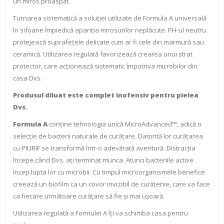
un miros proaspăt.
Turnarea sistematică a soluției utilizate de Formula A universală
în sifoane împiedică apariția mirosurilor neplăcute. PH-ul neutru
protejează suprafețele delicate cum ar fi cele din marmură sau
ceramică. Utilizarea regulată favorizează crearea unui strat
protector, care acționează sistematic împotriva microbilor din
casa Dvs.
Produsul diluat este complet inofensiv pentru pielea
Dvs.
Formula A
conține tehnologia unică MicroAdvanced™, adică o
selecție de bacterii naturale de curățare. Datorită lor curățarea
cu PIURIF se transformă într-o adevărată aventură. Distracția
începe când Dvs. ați terminat munca. Atunci bacteriile active
încep lupta lor cu microbii. Cu timpul microorganismele benefice
creează un biofilm ca un covor invizibil de curățenie, care va face
ca fiecare următoare curățare să fie și mai ușoară.
Utilizarea regulată a Formulei A îți va schimba casa pentru