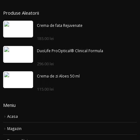
Produse Aleatorii
Crema de fata Rejuvenate
din
185.00 lei
5
DuoLife ProOptical® Clinical Formula
din
296.00 lei
5
Crema de zi Aloes 50 ml
din
115.00 lei
5
Meniu
Acasa
Magazin