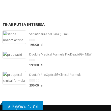
TE-AR PUTEA INTERESA
Ser intinerire celulara (30ml)
198.00 lei
din
5
DuoLife Medical Formula ProDeacid® - NEW
199.00 lei
din
5
DuoLife ProOptical® Clinical Formula
296.00 lei
din
5
Ia legatura cu noi!