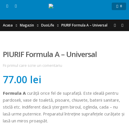
0
Acasa
Magazin
DuoLife
PIURIF Formula A – Universal
PIURIF Formula A – Universal
Fii primul care scrie un comentariu
77.00 lei
Formula A
curăță orice fel de suprafață. Este ideală pentru
pardoseli, vase de toaletă, pisoare, chiuvete, baterii sanitare,
sticlă etc. Indiferent dacă ștergem biroul, oglinda, cada – nu
lasă urme puternice. Preparatul întreține suprafețele curățate și
lasă un miros proaspăt.